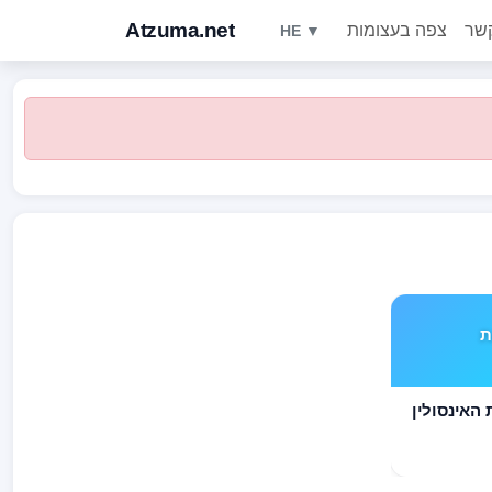
Atzuma.net
קשר
צפה בעצומות
HE ▼
ים TYPE 1 את
לסוכרתיים TYPE 1 את האינסולין