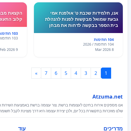
אנו, תלמידות שכבת ט’ אולפנת אמי
הקצאת מבנה
גבעת שמואל מבקשות לפנות להנהלת
קלוב התעופ
בית הספר בבקשה לדחות את מבחן
המתמטיקה שנקבע ליום חמישי.בשבוע
103 חתימות
האחרון לא התקיימו לימודים בעקבות
103 חתימות / 2026
104 חתימות
המצב הביטחוני, ורבות מאיתנו חוות
104 חתימות / 2026
לחץ, מתח ו
9 Feb 2026
8 Mar 2026
»
7
6
5
4
3
2
1
Atzuma.net
אנו מספקים אירוח בחינם לעצומות ברשת. צור עצומה ברשת באמצעות השירות המ
שלנו מוזכרות בתקשורת בכל יום, ולכן יצירת עצומה היא דרך מצוינת לקבל תשומ
מדריכים
עוד