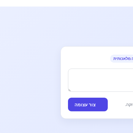
 מלאכותית
צור עצומה
קה.