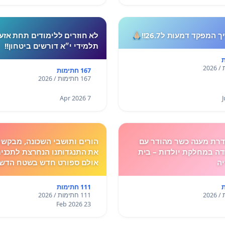
המפקד דמעות ל26.7!!🙏🏼
לא חוזרים ללימודים תחת אזע
תלמידי י״א דורשים ביטחון!!
167 חתימות
167 חתימות / 2026
7 Apr 2026
רת מענה כשר מהודר עם
הורים ותושבי השכונה, מבקשי
ה במחלקת יולדות – בית
את התנגדותנו הנחרצת לתכנית
יה
אולם ספורט חדש בשטח הדשא
הספר גולדה מאיר.
111 חתימות
111 חתימות / 2026
23 Feb 2026