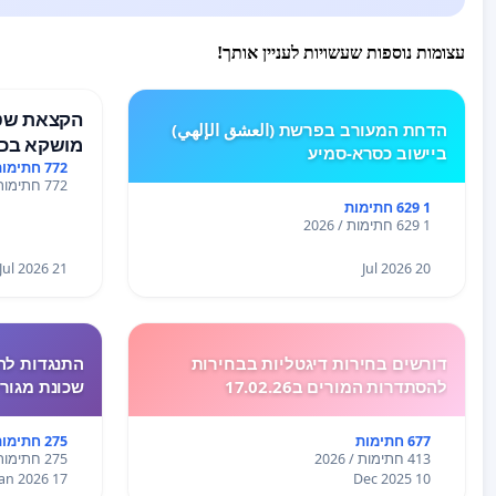
עצומות נוספות שעשויות לעניין אותך!
הקצאת שטח
הדחת המעורב בפרשת (العشق الإلهي)
מושקא בכפ
ביישוב כסרא-סמיע
772 חתימות
772 חתימות / 2026
1 629 חתימות
1 629 חתימות / 2026
21 Jul 2026
20 Jul 2026
דורשים בחירות דיגטליות בבחירות
התנגדות לה
להסתדרות המורים ב17.02.26
שכונת מגור
677 חתימות
275 חתימות
413 חתימות / 2026
275 חתימות / 2026
17 Jan 2026
10 Dec 2025