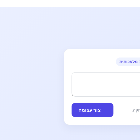
 מלאכותית
צור עצומה
קה.