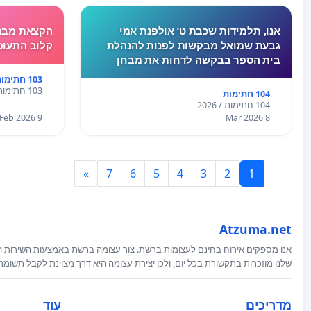
אנו, תלמידות שכבת ט’ אולפנת אמי
הקצאת מבנה
גבעת שמואל מבקשות לפנות להנהלת
קלוב התעופ
בית הספר בבקשה לדחות את מבחן
המתמטיקה שנקבע ליום חמישי.בשבוע
103 חתימות
האחרון לא התקיימו לימודים בעקבות
103 חתימות / 2026
104 חתימות
המצב הביטחוני, ורבות מאיתנו חוות
104 חתימות / 2026
לחץ, מתח ו
9 Feb 2026
8 Mar 2026
»
7
6
5
4
3
2
1
Atzuma.net
אנו מספקים אירוח בחינם לעצומות ברשת. צור עצומה ברשת באמצעות השירות המ
שלנו מוזכרות בתקשורת בכל יום, ולכן יצירת עצומה היא דרך מצוינת לקבל תשומ
מדריכים
עוד