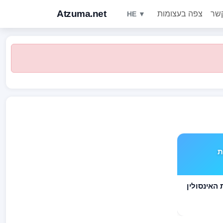
Atzuma.net
קשר
צפה בעצומות
HE ▼
ים TYPE 1 את
לסוכרתיים TYPE 1 את האינסולין