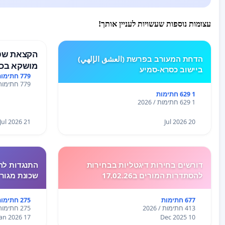
עצומות נוספות שעשויות לעניין אותך!
הקצאת שטח
הדחת המעורב בפרשת (العشق الإلهي)
מושקא בכפ
ביישוב כסרא-סמיע
779 חתימות
779 חתימות / 2026
1 629 חתימות
1 629 חתימות / 2026
21 Jul 2026
20 Jul 2026
דורשים בחירות דיגטליות בבחירות
התנגדות לה
להסתדרות המורים ב17.02.26
שכונת מגור
677 חתימות
275 חתימות
413 חתימות / 2026
275 חתימות / 2026
17 Jan 2026
10 Dec 2025