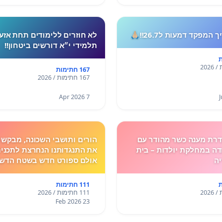
המפקד דמעות ל26.7!!🙏🏼
לא חוזרים ללימודים תחת אזע
תלמידי י״א דורשים ביטחון!!
167 חתימות
167 חתימות / 2026
7 Apr 2026
רת מענה כשר מהודר עם
הורים ותושבי השכונה, מבקשי
ה במחלקת יולדות – בית
את התנגדותנו הנחרצת לתכנית
יה
אולם ספורט חדש בשטח הדשא
הספר גולדה מאיר.
111 חתימות
111 חתימות / 2026
23 Feb 2026