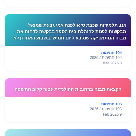
אנו, תלמידות שכבת ט’ אולפנת אמי גבעת שמואל
מבקשות לפנות להנהלת בית הספר בבקשה לדחות את
מבחן המתמטיקה שנקבע ליום חמישי.בשבוע האחרון לא
התקיימו לימודים בעקבות המצב הביטחוני, ורבות מאיתנו
חוות לחץ, מתח ו
104 חתימות
104 חתימות / 2026
8 Mar 2026
הקצאת מבנה ברחובות ההולנדית עבור קלוב התעופה
103 חתימות
103 חתימות / 2026
9 Feb 2026