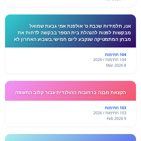
אנו, תלמידות שכבת ט’ אולפנת אמי גבעת שמואל
מבקשות לפנות להנהלת בית הספר בבקשה לדחות את
מבחן המתמטיקה שנקבע ליום חמישי.בשבוע האחרון לא
התקיימו לימודים בעקבות המצב הביטחוני, ורבות מאיתנו
חוות לחץ, מתח ו
104 חתימות
104 חתימות / 2026
8 Mar 2026
הקצאת מבנה ברחובות ההולנדית עבור קלוב התעופה
103 חתימות
103 חתימות / 2026
9 Feb 2026