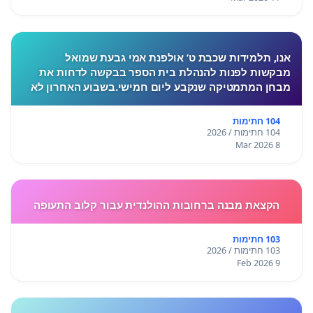
אנו, תלמידות שכבת ט’ אולפנת אמי גבעת שמואל
מבקשות לפנות להנהלת בית הספר בבקשה לדחות את
מבחן המתמטיקה שנקבע ליום חמישי.בשבוע האחרון לא
התקיימו לימודים בעקבות המצב הביטחוני, ורבות מאיתנו
חוות לחץ, מתח ו
104 חתימות
104 חתימות / 2026
8 Mar 2026
הקצאת מבנה ברחובות ההולנדית עבור קלוב התעופה
103 חתימות
103 חתימות / 2026
9 Feb 2026