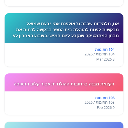
אנו, תלמידות שכבת ט’ אולפנת אמי גבעת שמואל
מבקשות לפנות להנהלת בית הספר בבקשה לדחות את
מבחן המתמטיקה שנקבע ליום חמישי.בשבוע האחרון לא
התקיימו לימודים בעקבות המצב הביטחוני, ורבות מאיתנו
חוות לחץ, מתח ו
104 חתימות
104 חתימות / 2026
8 Mar 2026
הקצאת מבנה ברחובות ההולנדית עבור קלוב התעופה
103 חתימות
103 חתימות / 2026
9 Feb 2026