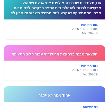
אנו, תלמידות שכבת ט’ אולפנת אמי גבעת שמואל
מבקשות לפנות להנהלת בית הספר בבקשה לדחות את
מבחן המתמטיקה שנקבע ליום חמישי.בשבוע האחרון לא
התקיימו לימודים בעקבות המצב הביטחוני, ורבות מאיתנו
חוות לחץ, מתח ו
104 חתימות
104 חתימות / 2026
8 Mar 2026
הקצאת מבנה ברחובות ההולנדית עבור קלוב התעופה
103 חתימות
103 חתימות / 2026
9 Feb 2026
אהוד מנור לא ייסגר
93 חתימות