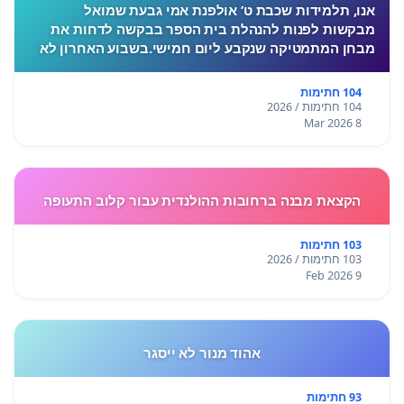
אנו, תלמידות שכבת ט’ אולפנת אמי גבעת שמואל
מבקשות לפנות להנהלת בית הספר בבקשה לדחות את
מבחן המתמטיקה שנקבע ליום חמישי.בשבוע האחרון לא
התקיימו לימודים בעקבות המצב הביטחוני, ורבות מאיתנו
חוות לחץ, מתח ו
104 חתימות
104 חתימות / 2026
8 Mar 2026
הקצאת מבנה ברחובות ההולנדית עבור קלוב התעופה
103 חתימות
103 חתימות / 2026
9 Feb 2026
אהוד מנור לא ייסגר
93 חתימות