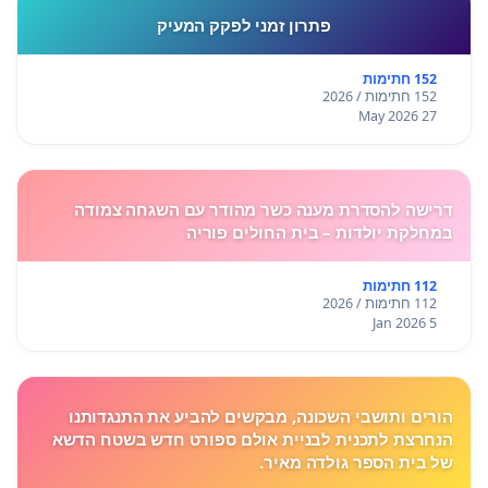
פתרון זמני לפקק המעיק
152 חתימות
152 חתימות / 2026
27 May 2026
דרישה להסדרת מענה כשר מהודר עם השגחה צמודה
במחלקת יולדות – בית החולים פוריה
112 חתימות
112 חתימות / 2026
5 Jan 2026
הורים ותושבי השכונה, מבקשים להביע את התנגדותנו
הנחרצת לתכנית לבניית אולם ספורט חדש בשטח הדשא
של בית הספר גולדה מאיר.