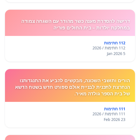
דרישה להסדרת מענה כשר מהודר עם השגחה צמודה
במחלקת יולדות – בית החולים פוריה
112 חתימות
112 חתימות / 2026
5 Jan 2026
הורים ותושבי השכונה, מבקשים להביע את התנגדותנו
הנחרצת לתכנית לבניית אולם ספורט חדש בשטח הדשא
של בית הספר גולדה מאיר.
111 חתימות
111 חתימות / 2026
23 Feb 2026