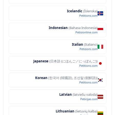
Icelandic
(Íslenska)
Petitions.com
Indonesian
(Bahasa Indonesia)
Petisionline.com
Italian
(Italiano)
Petizioni.com
Japanese
(日本語 (にほんご／にっぽんご))
Petitions.com
Korean
(한국어 (韓國語), 조선말 (朝鮮語))
Petitions.com
Latvian
(latviešu valoda)
Peticijas.com
Lithuanian
(lietuvių kalba)