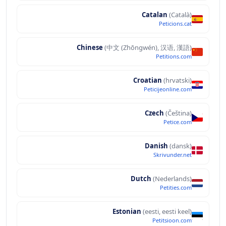
Catalan
(Català)
Peticions.cat
Chinese
(中文 (Zhōngwén), 汉语, 漢語)
Petitions.com
Croatian
(hrvatski)
Peticijeonline.com
Czech
(Čeština)
Petice.com
Danish
(dansk)
Skrivunder.net
Dutch
(Nederlands)
Petities.com
Estonian
(eesti, eesti keel)
Petitsioon.com