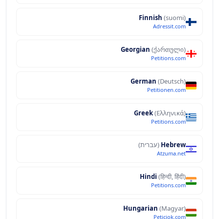
Finnish
(suomi)
Adressit.com
Georgian
(ქართული)
Petitions.com
German
(Deutsch)
Petitionen.com
Greek
(Ελληνικά)
Petitions.com
Hebrew
(עברית)
Atzuma.net
Hindi
(हिन्दी, हिंदी)
Petitions.com
Hungarian
(Magyar)
Peticiok.com