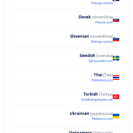
Peticije.online
Slovak
(slovenčina)
Peticie.com
Slovenian
(slovenščina)
Peticija.online
Swedish
(svenska)
Skrivunder.com
Thai
(ไทย)
Petitions.com
Turkish
(Türkçe)
Imzakampanyasi.net
Ukrainian
(українська)
Petitions.com
Vietnamese
(Tiếng Việt)