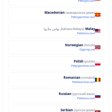
Peticijos.com
Macedonian
(македонски јазик)
Peticijaonline.com
Malay
(bahasa Melayu, بهاس ملايو‎)
Petitions.com
Norwegian
(Norsk)
Opprop.net
Polish
(polski)
Petycjeonline.com
Romanian
(română)
Petitieonline.com
Russian
(русский язык)
Petitions.com
Serbian
(српски језик)