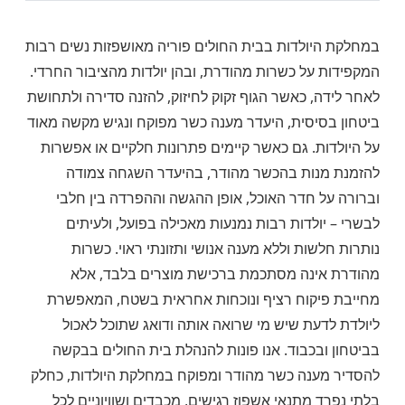
במחלקת היולדות בבית החולים פוריה מאושפזות נשים רבות
המקפידות על כשרות מהודרת, ובהן יולדות מהציבור החרדי.
לאחר לידה, כאשר הגוף זקוק לחיזוק, להזנה סדירה ולתחושת
ביטחון בסיסית, היעדר מענה כשר מפוקח ונגיש מקשה מאוד
על היולדות. גם כאשר קיימים פתרונות חלקיים או אפשרות
להזמנת מנות בהכשר מהודר, בהיעדר השגחה צמודה
וברורה על חדר האוכל, אופן ההגשה וההפרדה בין חלבי
לבשרי – יולדות רבות נמנעות מאכילה בפועל, ולעיתים
נותרות חלשות וללא מענה אנושי ותזונתי ראוי. כשרות
מהודרת אינה מסתכמת ברכישת מוצרים בלבד, אלא
מחייבת פיקוח רציף ונוכחות אחראית בשטח, המאפשרת
ליולדת לדעת שיש מי שרואה אותה ודואג שתוכל לאכול
בביטחון ובכבוד. אנו פונות להנהלת בית החולים בבקשה
להסדיר מענה כשר מהודר ומפוקח במחלקת היולדות, כחלק
בלתי נפרד מתנאי אשפוז רגישים, מכבדים ושוויוניים לכל