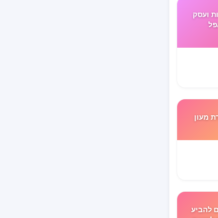
ת ועסק
פל
ת מעון
ם להביע