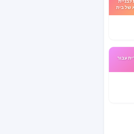
לבניית
 של בית
ת עבור