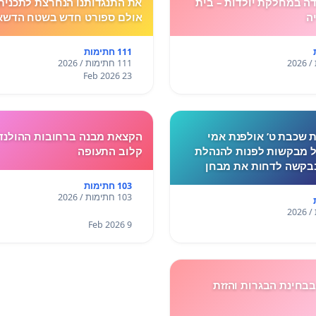
ה במחלקת יולדות – בית
את התנגדותנו הנחרצת לתכנית 
ה
אולם ספורט חדש בשטח הדשא
הספר גולדה מאיר.
111 חתימות
111 חתימות / 2026
23 Feb 2026
ת שכבת ט’ אולפנת אמי
הקצאת מבנה ברחובות ההולנדי
 מבקשות לפנות להנהלת
קלוב התעופה
בקשה לדחות את מבחן
נקבע ליום חמישי.בשבוע
103 חתימות
תקיימו לימודים בעקבות
103 חתימות / 2026
ני, ורבות מאיתנו חוות
9 Feb 2026
בחינת הבגרות והזזת