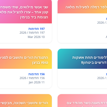
לה לפעילות מלאה
שני אנשי מילואים, שתי משפחו
קטן אחד – עזרו להציל את פלא
הצומת ביד בנימין
197 חתימות
197 חתימות / 2026
10 Mar 2026
לימודים תחת אזעקות
התנגדות הורים ותושבים לסגיר
דורשים ביטחון!!
טופז בניצן
156 חתימות
156 חתימות / 2026
11 Jan 2026
רת מענה כשר מהודר עם
הורים ותושבי השכונה, מבקשי