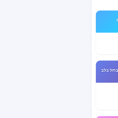
TYP את
רזל בלב