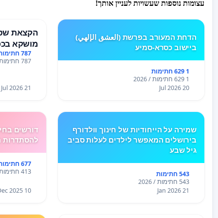
עצומות נוספות שעשויות לעניין אותך!
הקצאת שטח
הדחת המעורב בפרשת (العشق الإلهي)
מושקא בכפ
ביישוב כסרא-סמיע
787 חתימות
787 חתימות / 2026
1 629 חתימות
1 629 חתימות / 2026
21 Jul 2026
20 Jul 2026
שמירה על הייחודיות של חינוך וולדורף
דורשים בחיר
בירושלים המאפשר לילדים לעלות סביב
להסתדרות המורים
גיל שבע
677 חתימות
413 חתימות / 2026
543 חתימות
543 חתימות / 2026
10 Dec 2025
21 Jan 2026