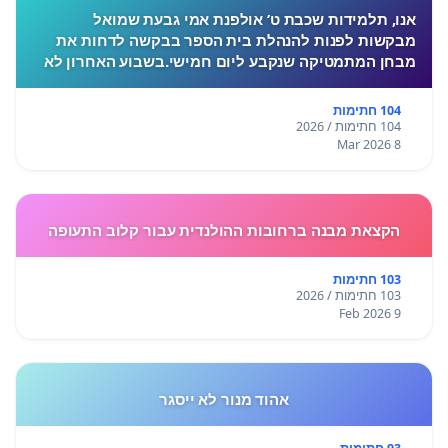
אנו, תלמידות שכבת ט’ אולפנת אמי גבעת שמואל
מבקשות לפנות להנהלת בית הספר בבקשה לדחות את
מבחן המתמטיקה שנקבע ליום חמישי.בשבוע האחרון לא
התקיימו לימודים בעקבות המצב הביטחוני, ורבות מאיתנו
חוות לחץ, מתח ו
104 חתימות
104 חתימות / 2026
8 Mar 2026
הקצאת מבנה ברחובות ההולנדית עבור קלוב התעופה
103 חתימות
103 חתימות / 2026
9 Feb 2026
אהוד מנור לא ייסגר