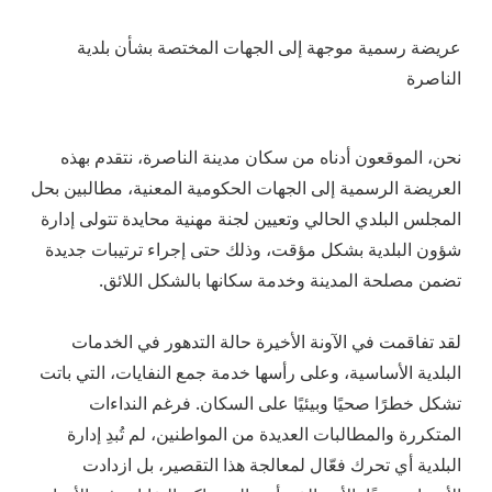
عريضة رسمية موجهة إلى الجهات المختصة بشأن بلدية
الناصرة
نحن، الموقعون أدناه من سكان مدينة الناصرة، نتقدم بهذه
العريضة الرسمية إلى الجهات الحكومية المعنية، مطالبين بحل
المجلس البلدي الحالي وتعيين لجنة مهنية محايدة تتولى إدارة
شؤون البلدية بشكل مؤقت، وذلك حتى إجراء ترتيبات جديدة
تضمن مصلحة المدينة وخدمة سكانها بالشكل اللائق.
لقد تفاقمت في الآونة الأخيرة حالة التدهور في الخدمات
البلدية الأساسية، وعلى رأسها خدمة جمع النفايات، التي باتت
تشكل خطرًا صحيًا وبيئيًا على السكان. فرغم النداءات
المتكررة والمطالبات العديدة من المواطنين، لم تُبدِ إدارة
البلدية أي تحرك فعّال لمعالجة هذا التقصير، بل ازدادت