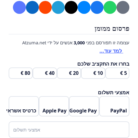
إننا نوقّع على هذه العريضة كمواطنين حريصين على مدينتنا،
ومن منطلق واجبنا ومسؤوليتنا تجاه أبنائنا ومستقبل مدينتنا،
ونأمل أن يتم التجاوب معنا بأسرع وقت.
פרסום ממומן
עצומה זו תפורסם בפני
3,000
אנשים על ידי Atzuma.net
مع فائق الاحترام،
למד עוד...
أهالي مدينة الناصرة
בחרו את התקציב שלכם
[توقيعات السكان]
80 €
40 €
20 €
10 €
5 €
אמצעי תשלום
PayPal
Google Pay
Apple Pay
כרטיס אשראי
אמצעי תשלום