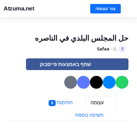
Atzuma.net
צור עצומה
حل المجلس البلدي في الناصره
Safaa
· IL
S
שתף באמצעות פייסבוק
עצומה
חתימות
9
חשיפה נוספת