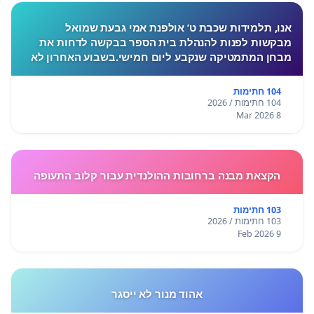
אנו, תלמידות שכבת ט’ אולפנת אמי גבעת שמואל
מבקשות לפנות להנהלת בית הספר בבקשה לדחות את
מבחן המתמטיקה שנקבע ליום חמישי.בשבוע האחרון לא
התקיימו לימודים בעקבות המצב הביטחוני, ורבות מאיתנו
חוות לחץ, מתח ו
104 חתימות
104 חתימות / 2026
8 Mar 2026
הקצאת מבנה ברחובות ההולנדית עבור קלוב התעופה
103 חתימות
103 חתימות / 2026
9 Feb 2026
אהוד מנור לא ייסגר