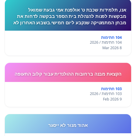
אנו, תלמידות שכבת ט’ אולפנת אמי גבעת שמואל
מבקשות לפנות להנהלת בית הספר בבקשה לדחות את
מבחן המתמטיקה שנקבע ליום חמישי.בשבוע האחרון לא
התקיימו לימודים בעקבות המצב הביטחוני, ורבות מאיתנו
חוות לחץ, מתח ו
104 חתימות
104 חתימות / 2026
8 Mar 2026
הקצאת מבנה ברחובות ההולנדית עבור קלוב התעופה
103 חתימות
103 חתימות / 2026
9 Feb 2026
אהוד מנור לא ייסגר