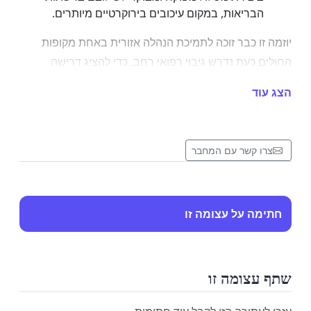
הבריאות, במקום עיכובים בירוקרטיים מיותרים.
יוזמה זו כבר זוכה לתמיכת הנהלה אזורית באחת מקופות
החולים כעת נדרש גיבוי רפואי רחב, כדי להציג דרישה
מסודרת מול משרד הבריאות.
הצג עוד
✍️ חתימתכם תשמש אות חשוב של אחריות ציבורית
ותשפיע ישירות על קידום המהלך.
נשמח שתחתמו ותעבירו לרופאים נוספים המעוניינים בשינוי
צרו קשר עם המחבר
אמיתי.
חתימה על עצומה זו
שתף עצומה זו