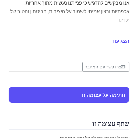
אנו מבקשים להדגיש כי פנייתנו נעשית מתוך אחריות,
אכפתיות ורצון אמיתי לשמור על היציבות, הביטחון והטוב של
ילדינו.
הצג עוד
לפיכך אנו דורשים:
צרו קשר עם המחבר
• הקפאה מיידית של כל צעד הקשור לערבוב הכיתות
• קיום פגישה מסודרת ורחבה עם כלל הורי הכיתה
• הצגת השיקולים המקצועיים והשלכות המהלך באופן מלא
חתימה על עצומה זו
ושקוף
• בחינת חלופות נוספות טרם קבלת החלטה סופית
שתף עצומה זו
אנו קוראים להנהלת בית הספר ולעירייה לעצור את קידום