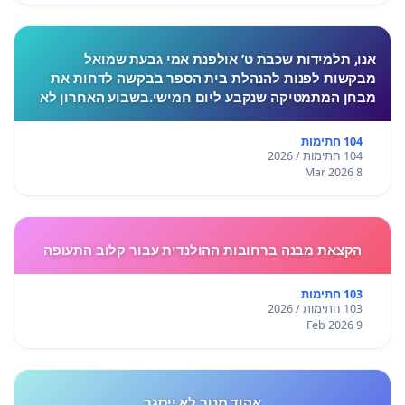
אנו, תלמידות שכבת ט’ אולפנת אמי גבעת שמואל
מבקשות לפנות להנהלת בית הספר בבקשה לדחות את
מבחן המתמטיקה שנקבע ליום חמישי.בשבוע האחרון לא
התקיימו לימודים בעקבות המצב הביטחוני, ורבות מאיתנו
חוות לחץ, מתח ו
104 חתימות
104 חתימות / 2026
8 Mar 2026
הקצאת מבנה ברחובות ההולנדית עבור קלוב התעופה
103 חתימות
103 חתימות / 2026
9 Feb 2026
אהוד מנור לא ייסגר