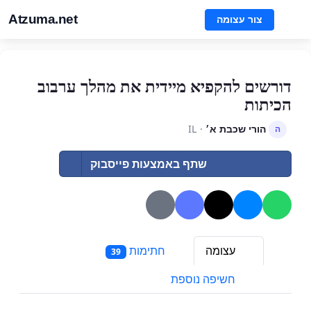
Atzuma.net
צור עצומה
דורשים להקפיא מיידית את מהלך ערבוב
הכיתות
הורי שכבת א׳
· IL
ה
שתף באמצעות פייסבוק
עצומה
חתימות
39
חשיפה נוספת