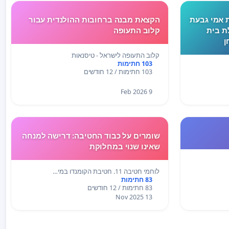
ת אמי גבעת
הקצאת מבנה ברחובות ההולנדית עבור
ת בית
קלוב התעופה
ן
י.בשבוע
קלוב התעופה לישראל - טיסנאות
בעקבות
103 חתימות
103 חתימות / 12 חודשים
 חוות לחץ,
9 Feb 2026
שומרים על כבוד החטיבה: דרישה למנחה
שאינו שנוי במחלוקת
לוחמי חטיבה 11. חטיבת הקומנדו במי…
83 חתימות
83 חתימות / 12 חודשים
13 Nov 2025