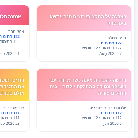
הצבעה על התקציב! רוצים מגרש דשא
אנטנה סלו
בעדיפות!
אנשי ההר
122 חתימות
נועם גיטלמן
122 חתימות / 12 חודשים
127 חתימות
127 חתימות / 12 חודשים
21 Sep 2025
27 Aug 2025
דרישה להסדרת מענה כשר מהודר עם
הורים ותושב
השגחה צמודה במחלקת יולדות – בית
את התנגדותנ
החולים פוריה
אולם ספורט
הספר גולדה 
יולדות חרדיות בטבריה
אור מורדכייב
112 חתימות
111 חתימות
112 חתימות / 12 חודשים
111 חתימות / 12 חודשים
23 Feb 2026
5 Jan 2026