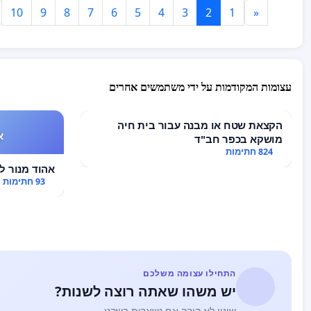
10
9
8
7
6
5
4
3
2
1
«
עצומות המקודמות על ידי משתמשים אחרים
הקצאת שטח או מבנה עבור בית חיה
א
מושקא בכפר חב"ד
824 חתימות
אהוד מנור לא
93 חתימות
התחילו עצומה משלכם
יש משהו שאתה רוצה לשנות?
שינוי לא קורה אם נשארים בשקט.