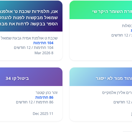
רת השומר היקר שי
אנו, תלמידות שכבת ט’ אולפנ
שמואל מבקשות לפנות להנהל
הספר בבקשה לדחות את מבח
סולות
המתמטיקה שנקבע ליום חמיש
האחרון לא התקיימו לימודים 
שכבת ט אולפנת אמית גבעת שמואל
המצב הביטחוני, ורבות מאיתנו
104 חתימות
104 חתימות / 12 חודשים
מתח ו
8 Mar 2026
הוד מנור לא ייסגר
ביטול קו 34
רים אלירן אלמקייס
זהר כהן קוטנר
86 חתימות
86 חתימות / 12 חודשים
11 Dec 2025