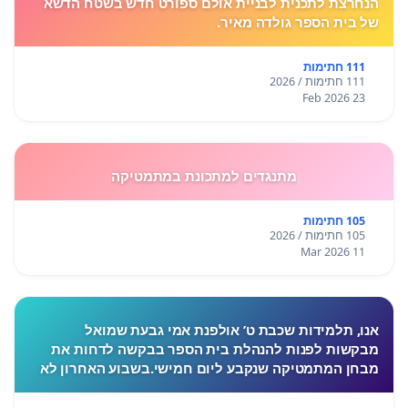
הנחרצת לתכנית לבניית אולם ספורט חדש בשטח הדשא
של בית הספר גולדה מאיר.
111 חתימות
111 חתימות / 2026
23 Feb 2026
מתנגדים למתכונת במתמטיקה
105 חתימות
105 חתימות / 2026
11 Mar 2026
אנו, תלמידות שכבת ט’ אולפנת אמי גבעת שמואל
מבקשות לפנות להנהלת בית הספר בבקשה לדחות את
מבחן המתמטיקה שנקבע ליום חמישי.בשבוע האחרון לא
התקיימו לימודים בעקבות המצב הביטחוני, ורבות מאיתנו
חוות לחץ, מתח ו