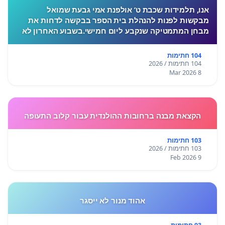
אנו, תלמידות שכבת ט’ אולפנת אמי גבעת שמואל
מבקשות לפנות להנהלת בית הספר בבקשה לדחות את
מבחן המתמטיקה שנקבע ליום חמישי.בשבוע האחרון לא
התקיימו לימודים בעקבות המצב הביטחוני, ורבות מאיתנו
חוות לחץ, מתח ו
104 חתימות
104 חתימות / 2026
8 Mar 2026
הקצאת מבנה ברחובות ההולנדית עבור קלוב התעופה
103 חתימות
103 חתימות / 2026
9 Feb 2026
אהוד מנור לא ייסגר