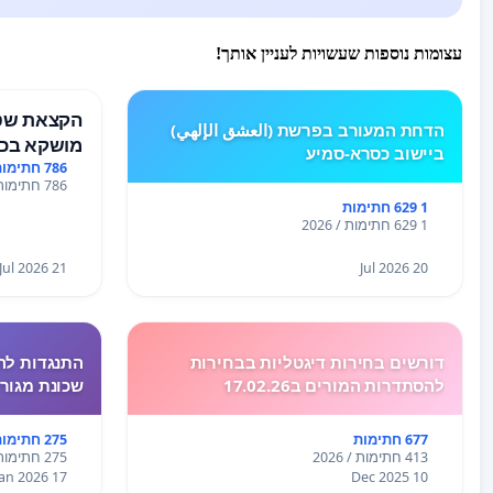
עצומות נוספות שעשויות לעניין אותך!
הקצאת שטח
הדחת המעורב בפרשת (العشق الإلهي)
מושקא בכפ
ביישוב כסרא-סמיע
786 חתימות
786 חתימות / 2026
1 629 חתימות
1 629 חתימות / 2026
21 Jul 2026
20 Jul 2026
דורשים בחירות דיגטליות בבחירות
התנגדות לה
להסתדרות המורים ב17.02.26
שכונת מגור
677 חתימות
275 חתימות
413 חתימות / 2026
275 חתימות / 2026
17 Jan 2026
10 Dec 2025