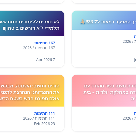
המפקד דמעות ל26.7!!🙏🏼
לא חוזרים ללימודים תחת אזע
תלמידי י״א דורשים ביטחון!!
167 חתימות
167 חתימות / 2026
7 Apr 2026
רת מענה כשר מהודר עם
הורים ותושבי השכונה, מבקשי
ה במחלקת יולדות – בית
את התנגדותנו הנחרצת לתכנית
יה
אולם ספורט חדש בשטח הדשא
הספר גולדה מאיר.
111 חתימות
111 חתימות / 2026
23 Feb 2026