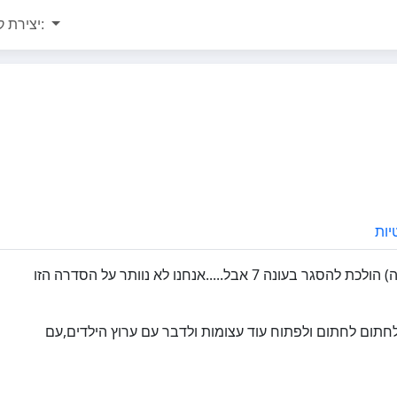
יצירת קשר:
יות
כידוע לכולם גאליס (הסדרה המצחיקה,המותחת,העצובה והשמחה) הולכת להסגר בעונה 7 אבל.....אנחנו לא נוותר על הסדרה הזו
לחתום לחתום ולפתוח עוד עצומות ולדבר עם ערוץ הילדים,עם