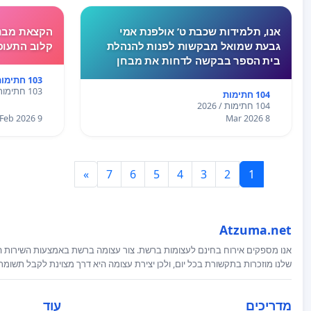
אנו, תלמידות שכבת ט’ אולפנת אמי
הקצאת מבנה
גבעת שמואל מבקשות לפנות להנהלת
קלוב התעופ
בית הספר בבקשה לדחות את מבחן
המתמטיקה שנקבע ליום חמישי.בשבוע
103 חתימות
האחרון לא התקיימו לימודים בעקבות
103 חתימות / 2026
104 חתימות
המצב הביטחוני, ורבות מאיתנו חוות
104 חתימות / 2026
לחץ, מתח ו
9 Feb 2026
8 Mar 2026
»
7
6
5
4
3
2
1
Atzuma.net
אנו מספקים אירוח בחינם לעצומות ברשת. צור עצומה ברשת באמצעות השירות המ
שלנו מוזכרות בתקשורת בכל יום, ולכן יצירת עצומה היא דרך מצוינת לקבל תשומ
מדריכים
עוד