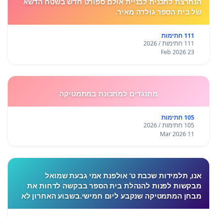
הנחרצת לתכנית לבניית אולם ספורט חדש בשטח הדשא
של בית הספר גולדה מאיר.
111 חתימות
111 חתימות / 2026
23 Feb 2026
מתנגדים למתכונת במתמטיקה
105 חתימות
105 חתימות / 2026
11 Mar 2026
אנו, תלמידות שכבת ט’ אולפנת אמי גבעת שמואל
מבקשות לפנות להנהלת בית הספר בבקשה לדחות את
מבחן המתמטיקה שנקבע ליום חמישי.בשבוע האחרון לא
התקיימו לימודים בעקבות המצב הביטחוני, ורבות מאיתנו
חוות לחץ, מתח ו