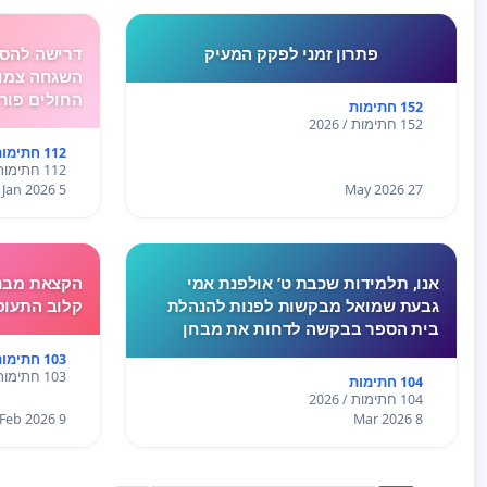
פתרון זמני לפקק המעיק
דרישה להסד
השגחה צמוד
החולים פור
152 חתימות
152 חתימות / 2026
112 חתימות
112 חתימות / 2026
5 Jan 2026
27 May 2026
אנו, תלמידות שכבת ט’ אולפנת אמי
הקצאת מבנה
גבעת שמואל מבקשות לפנות להנהלת
קלוב התעופ
בית הספר בבקשה לדחות את מבחן
המתמטיקה שנקבע ליום חמישי.בשבוע
103 חתימות
האחרון לא התקיימו לימודים בעקבות
103 חתימות / 2026
104 חתימות
המצב הביטחוני, ורבות מאיתנו חוות
104 חתימות / 2026
לחץ, מתח ו
9 Feb 2026
8 Mar 2026