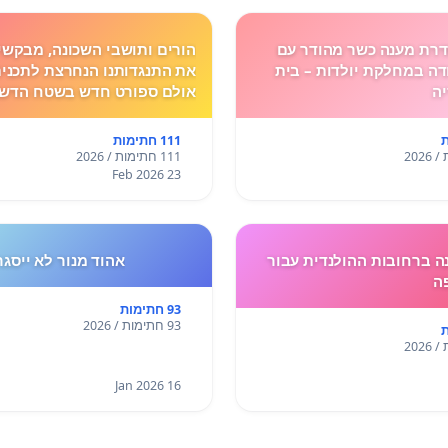
רת מענה כשר מהודר עם
הורים ותושבי השכונה, מבקשי
ה במחלקת יולדות – בית
את התנגדותנו הנחרצת לתכנית
יה
אולם ספורט חדש בשטח הדשא
הספר גולדה מאיר.
111 חתימות
111 חתימות / 2026
23 Feb 2026
 ברחובות ההולנדית עבור
אהוד מנור לא ייסגר
ה
93 חתימות
93 חתימות / 2026
16 Jan 2026