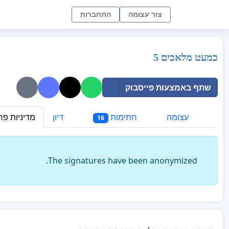
צור עצומה
התחברות
כמעט מלאכים 5
שתף באמצעות פייסבוק
עצומה
חתימות
דיון
מדיניות פר
16
The signatures have been anonymized.